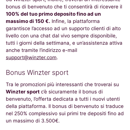
bonus di benvenuto che ti consentirà di ricevere il
100% del tuo primo deposito fino ad un
massimo di 150 €.
Infine, la piattaforma
garantisce l’accesso ad un supporto clienti di alto
livello con una chat dal vivo sempre disponibile,
tutti i giorni della settimana, e un’assistenza attiva
anche tramite l’indirizzo e-mail
support@winzter.com
.
Bonus Winzter sport
Tra le promozioni più interessanti che troverai su
Winzter sport
c’è sicuramente il bonus di
benvenuto, l’offerta dedicata a tutti i nuovi utenti
della piattaforma. Il bonus di benvenuto si traduce
nel 250% complessivo sui primi tre depositi fino ad
un massimo di 3.500€.