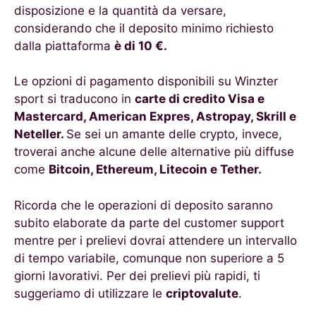
disposizione e la quantità da versare,
considerando che il deposito minimo richiesto
dalla piattaforma
è di 10 €.
Le opzioni di pagamento disponibili su Winzter
sport si traducono in
carte di credito Visa e
Mastercard, American Expres, Astropay, Skrill e
Neteller.
Se sei un amante delle crypto, invece,
troverai anche alcune delle alternative più diffuse
come
Bitcoin, Ethereum, Litecoin e Tether.
Ricorda che le operazioni di deposito saranno
subito elaborate da parte del customer support
mentre per i prelievi dovrai attendere un intervallo
di tempo variabile, comunque non superiore a 5
giorni lavorativi. Per dei prelievi più rapidi, ti
suggeriamo di utilizzare le
criptovalute
.