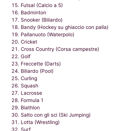
Futsal (Calcio a 5)
Badminton
Snooker (Biliardo)
Bandy (Hockey su ghiaccio con palla)
Pallanuoto (Waterpolo)
Cricket
Cross Country (Corsa campestre)
Golf
Freccette (Darts)
Biliardo (Pool)
Curling
Squash
Lacrosse
Formula 1
Biathlon
Salto con gli sci (Ski Jumping)
Lotta (Wrestling)
Surf