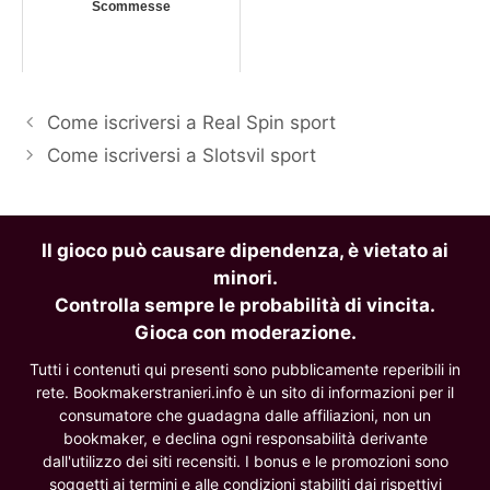
Scommesse
Come iscriversi a Real Spin sport
Come iscriversi a Slotsvil sport
Il gioco può causare dipendenza, è vietato ai
minori.
Controlla sempre le probabilità di vincita.
Gioca con moderazione.
Tutti i contenuti qui presenti sono pubblicamente reperibili in
rete. Bookmakerstranieri.info è un sito di informazioni per il
consumatore che guadagna dalle affiliazioni, non un
bookmaker, e declina ogni responsabilità derivante
dall'utilizzo dei siti recensiti. I bonus e le promozioni sono
soggetti ai termini e alle condizioni stabiliti dai rispettivi