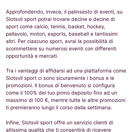
Approfondendo, invece, il palinsesto di eventi, su
Slotsvil sport potrai trovare decine e decine di
sport come calcio, tennis, basket, hockey,
pallavolo, motori, esports, baseball e tantissimi
altri. Per ciascuno sport, avrai la possibilità di
scommettere su numerosi eventi con differenti
opportunità e mercati.
Tra i vantaggi di affidarsi ad una piattaforma come
Slotsvil sport ci sono sicuramente i bonus e le
promozioni. Il bonus di benvenuto si configura
come il 100% del tuo primo deposito fino ad un
massimo di 100 €, mentre tutte le altre promozioni
ti premieranno lungo il corso della settimana.
Infine, Slotsvil sport offre un servizio clienti di
altissima qualità che ti consentirà di ricevere