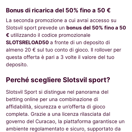
Bonus di ricarica del 50% fino a 50 €
La seconda promozione a cui avrai accesso su
Slotsvil sport prevede un
bonus del 50% fino a 50
€
utilizzando il codice promozionale
SLOTSRELOAD50
a fronte di un deposito di
almeno 20 € sul tuo conto di gioco. Il rollover per
questa offerta è pari a 3 volte il valore del tuo
deposito.
Perché scegliere Slotsvil sport?
Slotsvil Sport si distingue nel panorama del
betting online per una combinazione di
affidabilità, sicurezza e un’offerta di gioco
completa. Grazie a una licenza rilasciata dal
governo del Curacao, la piattaforma garantisce un
ambiente regolamentato e sicuro, supportato da