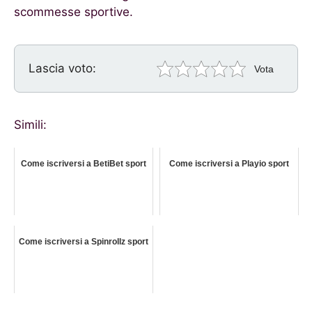
scommesse sportive.
Lascia voto:
Vota
Simili:
Come iscriversi a BetiBet sport
Come iscriversi a Playio sport
Come iscriversi a Spinrollz sport