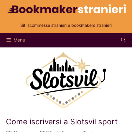
Vai
al
contenuto
Siti scommesse stranieri e bookmakers stranieri
Menu
Come iscriversi a Slotsvil sport