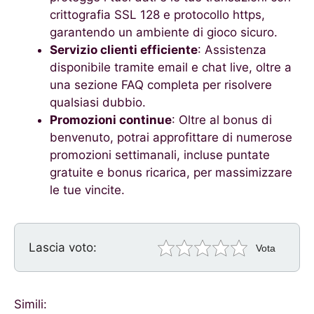
crittografia SSL 128 e protocollo https,
garantendo un ambiente di gioco sicuro.
Servizio clienti efficiente
: Assistenza
disponibile tramite email e chat live, oltre a
una sezione FAQ completa per risolvere
qualsiasi dubbio.
Promozioni continue
: Oltre al bonus di
benvenuto, potrai approfittare di numerose
promozioni settimanali, incluse puntate
gratuite e bonus ricarica, per massimizzare
le tue vincite.
Lascia voto:
Vota
Simili: