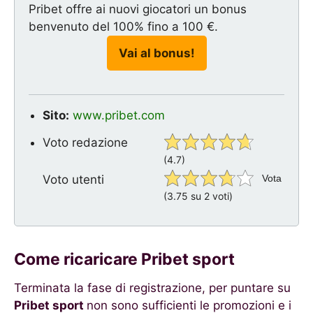
Pribet offre ai nuovi giocatori un bonus
benvenuto del 100% fino a 100 €.
Vai al bonus!
Sito:
www.pribet.com
Voto redazione
(4.7)
Voto utenti
Vota
(3.75 su 2 voti)
Come ricaricare Pribet sport
Terminata la fase di registrazione, per puntare su
Pribet sport
non sono sufficienti le promozioni e i