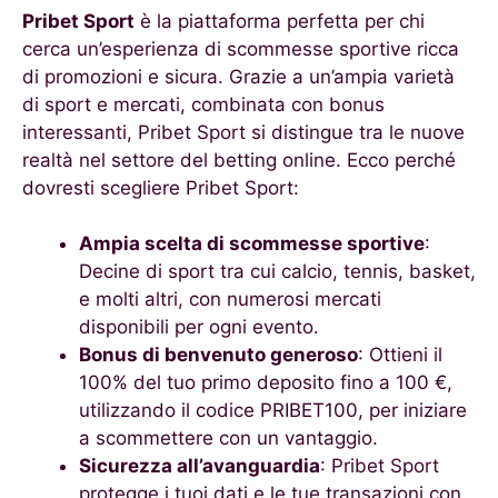
Pribet Sport
è la piattaforma perfetta per chi
cerca un’esperienza di scommesse sportive ricca
di promozioni e sicura. Grazie a un’ampia varietà
di sport e mercati, combinata con bonus
interessanti, Pribet Sport si distingue tra le nuove
realtà nel settore del betting online. Ecco perché
dovresti scegliere Pribet Sport:
Ampia scelta di scommesse sportive
:
Decine di sport tra cui calcio, tennis, basket,
e molti altri, con numerosi mercati
disponibili per ogni evento.
Bonus di benvenuto generoso
: Ottieni il
100% del tuo primo deposito fino a 100 €,
utilizzando il codice PRIBET100, per iniziare
a scommettere con un vantaggio.
Sicurezza all’avanguardia
: Pribet Sport
protegge i tuoi dati e le tue transazioni con