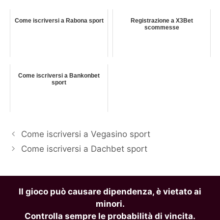
Come iscriversi a Rabona sport
Registrazione a X3Bet
scommesse
Come iscriversi a Bankonbet
sport
Come iscriversi a Vegasino sport
Come iscriversi a Dachbet sport
Il gioco può causare dipendenza, è vietato ai
minori.
Controlla sempre le probabilità di vincita.