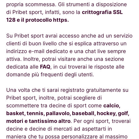
propria scommessa. Gli strumenti a disposizione
di Pribet sport, infatti, sono la
crittografia SSL
128 e il protocollo https.
Su Pribet sport avrai accesso anche ad un servizio
clienti di buon livello che si esplica attraverso un
indirizzo e-mail dedicato e una chat live sempre
attiva. Inoltre, potrai visitare anche una sezione
dedicata alle
FAQ
, in cui troverai le risposte alle
domande più frequenti degli utenti.
Una volta che ti sarai registrato gratuitamente su
Pribet sport, inoltre, potrai scegliere di
scommettere tra decine di sport come
calcio,
basket, tennis, pallavolo, baseball, hockey, golf,
motori e tantissimo altro
. Per ogni sport, troverai
decine e decine di mercati ad aspettarti in
maniera che tu possa personalizzare al massimo