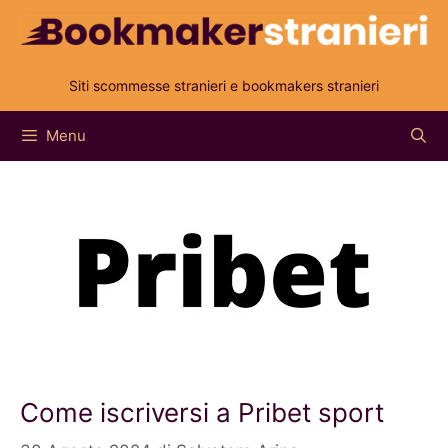
Vai
al
contenuto
Siti scommesse stranieri e bookmakers stranieri
Menu
Come iscriversi a Pribet sport