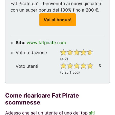
Fat Pirate da' il benvenuto ai nuovi giocatori
con un super bonus del 100% fino a 200 €.
Vai al bonus!
Sito:
www.fatpirate.com
Voto redazione
(4.7)
Voto utenti
5
(5 su 1 voti)
Come ricaricare Fat Pirate
scommesse
Adesso che sei un utente di uno dei top
siti