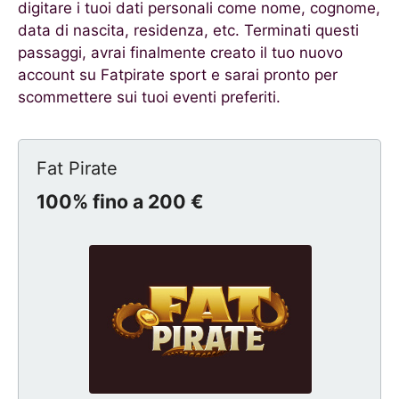
digitare i tuoi dati personali come nome, cognome,
data di nascita, residenza, etc. Terminati questi
passaggi, avrai finalmente creato il tuo nuovo
account su Fatpirate sport e sarai pronto per
scommettere sui tuoi eventi preferiti.
Fat Pirate
100% fino a 200 €