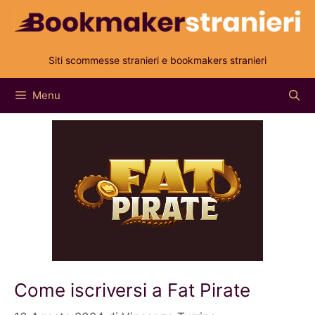
Vai
al
contenuto
Siti scommesse stranieri e bookmakers stranieri
Menu
Come iscriversi a Fat Pirate