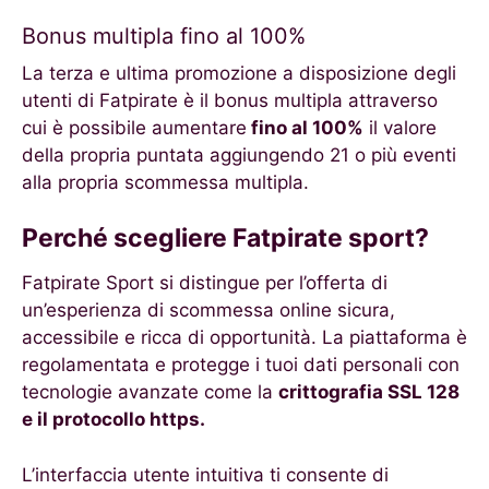
Bonus multipla fino al 100%
La terza e ultima promozione a disposizione degli
utenti di Fatpirate è il bonus multipla attraverso
cui è possibile aumentare
fino al 100%
il valore
della propria puntata aggiungendo 21 o più eventi
alla propria scommessa multipla.
Perché scegliere Fatpirate sport?
Fatpirate Sport si distingue per l’offerta di
un’esperienza di scommessa online sicura,
accessibile e ricca di opportunità. La piattaforma è
regolamentata e protegge i tuoi dati personali con
tecnologie avanzate come la
crittografia SSL 128
e il protocollo https.
L’interfaccia utente intuitiva ti consente di