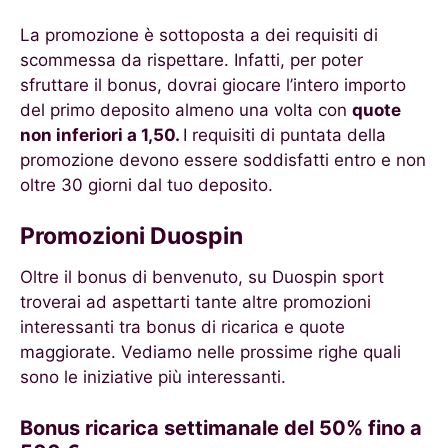
La promozione è sottoposta a dei requisiti di
scommessa da rispettare. Infatti, per poter
sfruttare il bonus, dovrai giocare l’intero importo
del primo deposito almeno una volta con
quote
non inferiori a 1,50.
I requisiti di puntata della
promozione devono essere soddisfatti entro e non
oltre 30 giorni dal tuo deposito.
Promozioni Duospin
Oltre il bonus di benvenuto, su Duospin sport
troverai ad aspettarti tante altre promozioni
interessanti tra bonus di ricarica e quote
maggiorate. Vediamo nelle prossime righe quali
sono le iniziative più interessanti.
Bonus ricarica settimanale del 50% fino a