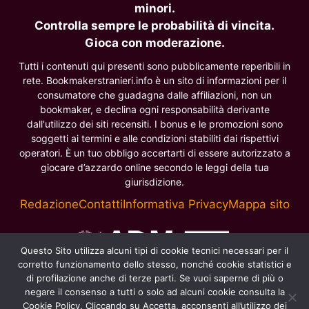
minori.
Controlla sempre le probabilità di vincita.
Gioca con moderazione.
Tutti i contenuti qui presenti sono pubblicamente reperibili in
rete. Bookmakerstranieri.info è un sito di informazioni per il
consumatore che guadagna dalle affiliazioni, non un
bookmaker, e declina ogni responsabilità derivante
dall'utilizzo dei siti recensiti. I bonus e le promozioni sono
soggetti ai termini e alle condizioni stabiliti dai rispettivi
operatori. È un tuo obbligo accertarti di essere autorizzato a
giocare d’azzardo online secondo le leggi della tua
giurisdizione.
Redazione
Contatti
Informativa Privacy
Mappa sito
Questo Sito utilizza alcuni tipi di cookie tecnici necessari per il
corretto funzionamento dello stesso, nonché cookie statistici e
di profilazione anche di terze parti. Se vuoi saperne di più o
negare il consenso a tutti o solo ad alcuni cookie consulta la
Cookie Policy. Cliccando su Accetta, acconsenti all’utilizzo dei