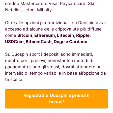
credito Mastercard e Visa, Paysafecard, Skrill,
Neteller, Jeton, Mifinity.
Oltre alle opzioni più tradizionali, su Duospin avrai
accesso ad alcune delle criptovalute più diffuse
come
Bitcoin, Ethereum, Litecoin, Ripple,
USDCoin, BitcoinCash, Doge e Cardano.
Su Duospin sport i depositi sono immediati,
mentre per i prelievi, nonostante i metodi di
pagamento siano gli stessi, dovrai attendere un
intervallo di tempo variabile in base all’opzione da
te scelta.
Registrati a Duospin e prendi il
bonus!