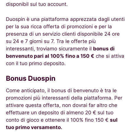
disponibil sul tuo account.
Duospin è una piattaforma apprezzata dagli utenti
per la sua ricca offerta di promozioni e per la
presenza di un servizio clienti disponibile 24 ore
su 24 e 7 giorni su 7. Tra le offerte più
interessanti, troviamo sicuramente il
bonus di
benvenuto pari al 100% fino a 150 €
che si attiva
con il tuo primo deposito.
Bonus Duospin
Come anticipato, il bonus di benvenuto è tra le
promozioni più interessanti della piattaforma. Per
attivare questa offerta, non dovrai far altro che
effettuare un deposito di almeno 20 € sul tuo
conto di gioco e ottenere il 100% fino 150 €
sul
tuo primo versamento.