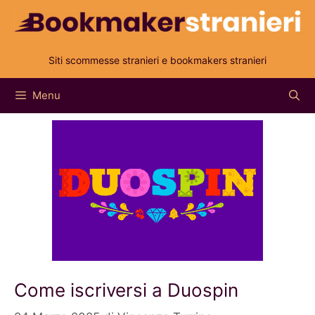
Vai
al
contenuto
Siti scommesse stranieri e bookmakers stranieri
Menu
Come iscriversi a Duospin