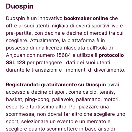
Duospin
Duospin è un innovativo
bookmaker online
che
offre ai suoi utenti migliaia di eventi sportivi live e
pre-partita, con decine e decine di mercati tra cui
scegliere. Attualmente, la piattaforma è in
possesso di una licenza rilasciata dall’Isola di
Anjouan con numero 15684 e utilizza il
protocollo
SSL 128
per proteggere i dati dei suoi utenti
durante le transazioni e i momenti di divertimento.
Registrandoti gratuitamente su Duospin
avrai
accesso a decine di sport come calcio, tennis,
basket, ping-pong, pallavolo, pallamano, motori,
esports e tantissimo altro. Per piazzare una
scommessa, non dovrai far altro che scegliere uno
sport, selezionare un evento e un mercato e
scegliere quanto scommettere in base ai soldi