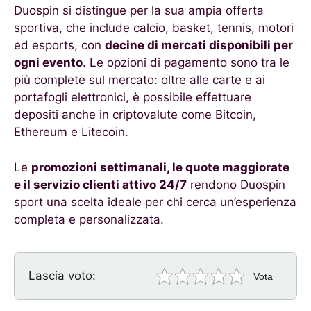
Duospin si distingue per la sua ampia offerta
sportiva, che include calcio, basket, tennis, motori
ed esports, con
decine di mercati disponibili per
ogni evento
. Le opzioni di pagamento sono tra le
più complete sul mercato: oltre alle carte e ai
portafogli elettronici, è possibile effettuare
depositi anche in criptovalute come Bitcoin,
Ethereum e Litecoin.
Le
promozioni settimanali, le quote maggiorate
e il servizio clienti attivo 24/7
rendono Duospin
sport una scelta ideale per chi cerca un’esperienza
completa e personalizzata.
Lascia voto:
Vota