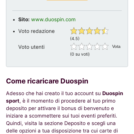
Sito:
www.duospin.com
Voto redazione
(4.5)
Voto utenti
Vota
(0 su voti)
Come ricaricare Duospin
Adesso che hai creato il tuo account su
Duospin
sport
, è il momento di procedere al tuo primo
deposito per attivare il bonus di benvenuto e
iniziare a scommettere sui tuoi eventi preferiti.
Quindi, visita la sezione Deposito e scegli una
delle opzioni a tua disposizione tra cui carte di