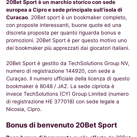
20Bet Sport è un marchio storico con sede
europea a Cipro e sede principale sull’isola di
Curacao
. 20Bet sport è un bookmaker completo,
con proposte interessanti, buone quote ed una
discreta proposta per quanto riguarda bonus e
promozioni. 20Bet Sport è per questo motivo uno
dei bookmaker più apprezzati dai giocatori italiani.
20Bet Sport è gestito da TechSolutions Group NV,
numero di registrazione 144920, con sede a
Curaçao. Il numero ufficiale della licenza di questo
bookmaker è 8048 / JAZ. La sede cipriota è
invece TechSolutions (CY) Group Limited (numero
di registrazione HE 377018) con sede legale a
Nicosia, Cipro.
Bonus di benvenuto 20Bet Sport