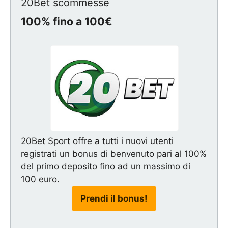
20Bet scommesse
100% fino a 100€
20Bet Sport offre a tutti i nuovi utenti
registrati un bonus di benvenuto pari al 100%
del primo deposito fino ad un massimo di
100 euro.
Prendi il bonus!