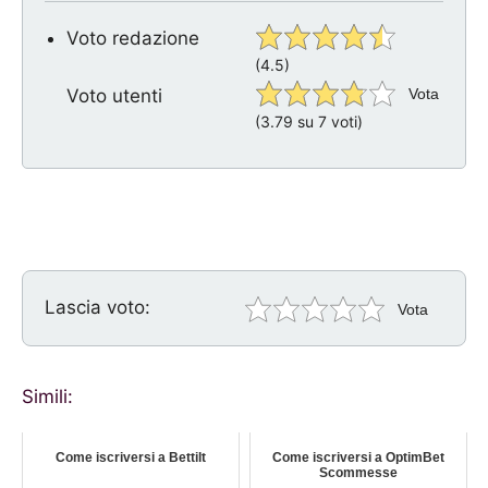
Voto redazione
(4.5)
Voto utenti
Vota
(3.79 su 7 voti)
Lascia voto:
Vota
Simili:
Come iscriversi a Bettilt
Come iscriversi a OptimBet
Scommesse