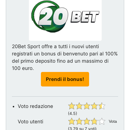
20Bet Sport offre a tutti i nuovi utenti
registrati un bonus di benvenuto pari al 100%
del primo deposito fino ad un massimo di
100 euro.
Prendi il bonus!
Voto redazione
(4.5)
Voto utenti
Vota
(3.79 su 7 voti)