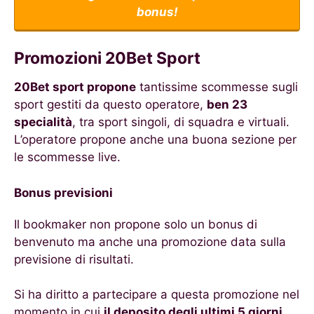
bonus!
Promozioni 20Bet Sport
20Bet sport propone
tantissime scommesse sugli
sport gestiti da questo operatore,
ben 23
specialità
, tra sport singoli, di squadra e virtuali.
L’operatore propone anche una buona sezione per
le scommesse live.
Bonus previsioni
Il bookmaker non propone solo un bonus di
benvenuto ma anche una promozione data sulla
previsione di risultati.
Si ha diritto a partecipare a questa promozione nel
momento in cui
il deposito degli ultimi 5 giorni