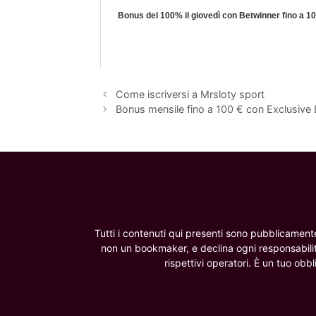
Bonus del 100% il giovedì con Betwinner fino a 10
Come iscriversi a Mrsloty sport
Bonus mensile fino a 100 € con Exclusive
Tutti i contenuti qui presenti sono pubblicamente
non un bookmaker, e declina ogni responsabilità d
rispettivi operatori. È un tuo obb