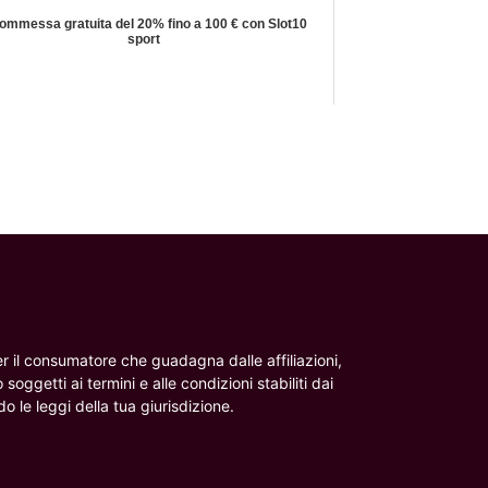
ommessa gratuita del 20% fino a 100 € con Slot10
sport
er il consumatore che guadagna dalle affiliazioni,
oggetti ai termini e alle condizioni stabiliti dai
o le leggi della tua giurisdizione.