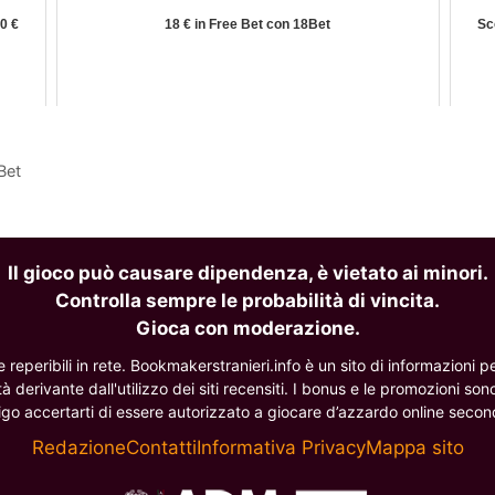
0 €
18 € in Free Bet con 18Bet
Sc
 Bet
Il gioco può causare dipendenza, è vietato ai minori.
Controlla sempre le probabilità di vincita.
Gioca con moderazione.
 reperibili in rete. Bookmakerstranieri.info è un sito di informazioni p
erivante dall'utilizzo dei siti recensiti. I bonus e le promozioni sono s
ligo accertarti di essere autorizzato a giocare d’azzardo online second
Redazione
Contatti
Informativa Privacy
Mappa sito