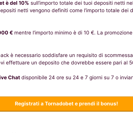
t è del 10%
sull’importo totale dei tuoi depositi netti n
 depositi netti vengono definiti come l’importo totale dei
1000 €
mentre l’importo minimo è di 10 €. La promozione è
hback è necessario soddisfare un requisito di scommessa
devi effettuare un deposito che dovrebbe essere pari al 5
Live Chat
disponibile 24 ore su 24 e 7 giorni su 7 o invi
Registrati a Tornadobet e prendi il bonus!