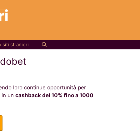
iti stranieri
adobet
frendo loro continue opportunità per
e in un
cashback del 10% fino a 1000