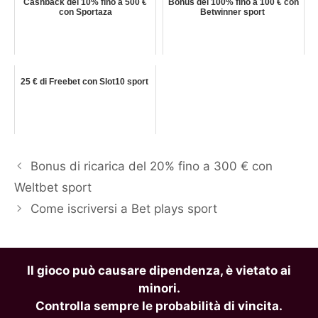
Cashback del 10% fino a 500 €
Bonus del 100% fino a 100 € con
con Sportaza
Betwinner sport
25 € di Freebet con Slot10 sport
Bonus di ricarica del 20% fino a 300 € con
Weltbet sport
Come iscriversi a Bet plays sport
Il gioco può causare dipendenza, è vietato ai
minori.
Controlla sempre le probabilità di vincita.