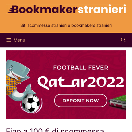
Vai
al
contenuto
Siti scommesse stranieri e bookmakers stranieri
Menu
Fino a 100 € di scommessa