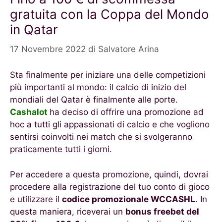
gratuita con la Coppa del Mondo
in Qatar
17 Novembre 2022
di
Salvatore Arina
Sta finalmente per iniziare una delle competizioni
più importanti al mondo: il calcio di inizio del
mondiali del Qatar è finalmente alle porte.
Cashalot
ha deciso di offrire una promozione ad
hoc a tutti gli appassionati di calcio e che vogliono
sentirsi coinvolti nei match che si svolgeranno
praticamente tutti i giorni.
Per accedere a questa promozione, quindi, dovrai
procedere alla registrazione del tuo conto di gioco
e utilizzare il
codice promozionale WCCASHL
. In
questa maniera, riceverai un
bonus freebet del