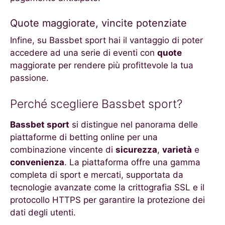
Quote maggiorate, vincite potenziate
Infine, su Bassbet sport hai il vantaggio di poter
accedere ad una serie di eventi con
quote
maggiorate per rendere più profittevole la tua
passione.
Perché scegliere Bassbet sport?
Bassbet sport
si distingue nel panorama delle
piattaforme di betting online per una
combinazione vincente di
sicurezza
,
varietà
e
convenienza
. La piattaforma offre una gamma
completa di sport e mercati, supportata da
tecnologie avanzate come la crittografia SSL e il
protocollo HTTPS per garantire la protezione dei
dati degli utenti.