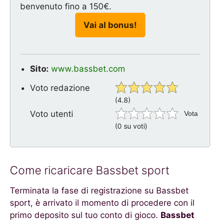
benvenuto fino a 150€.
Vai al bonus!
Sito:
www.bassbet.com
Voto redazione
(4.8)
Voto utenti
Vota
(0 su voti)
Come ricaricare Bassbet sport
Terminata la fase di registrazione su Bassbet
sport, è arrivato il momento di procedere con il
primo deposito sul tuo conto di gioco.
Bassbet