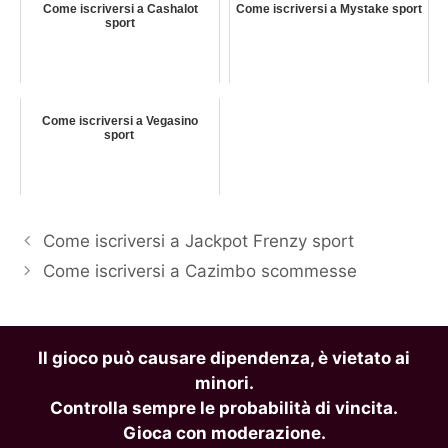
Come iscriversi a Cashalot
Come iscriversi a Mystake sport
sport
Come iscriversi a Vegasino
sport
Come iscriversi a Jackpot Frenzy sport
Come iscriversi a Cazimbo scommesse
Il gioco può causare dipendenza, è vietato ai
minori.
Controlla sempre le probabilità di vincita.
Gioca con moderazione.