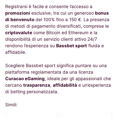
Registrarsi è facile e consente l’accesso a
promozioni
esclusive, tra cui un generoso
bonus
di benvenuto
del 100% fino a 150 €. La presenza
di metodi di pagamento diversificati, comprese le
criptovalute
come Bitcoin ed Ethereum e la
disponibilità di un servizio clienti attivo 24/7
rendono l’esperienza su
Bassbet sport
fluida e
affidabile.
Scegliere Bassbet sport significa puntare su una
piattaforma regolamentata da una licenza
Curacao eGaming
, ideale per gli appassionati che
cercano
trasparenza
,
affidabilità
e un’esperienza
di betting personalizzata.
Simili: