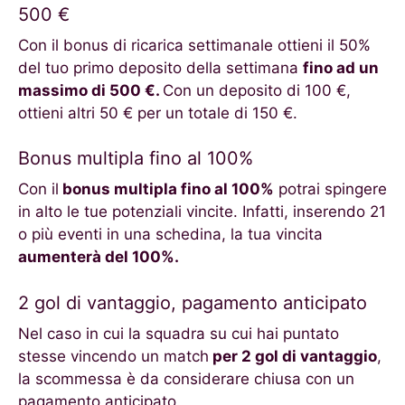
500 €
Con il bonus di ricarica settimanale ottieni il 50%
del tuo primo deposito della settimana
fino ad un
massimo di 500 €.
Con un deposito di 100 €,
ottieni altri 50 € per un totale di 150 €.
Bonus multipla fino al 100%
Con il
bonus multipla fino al 100%
potrai spingere
in alto le tue potenziali vincite. Infatti, inserendo 21
o più eventi in una schedina, la tua vincita
aumenterà del 100%.
2 gol di vantaggio, pagamento anticipato
Nel caso in cui la squadra su cui hai puntato
stesse vincendo un match
per 2 gol di vantaggio
,
la scommessa è da considerare chiusa con un
pagamento anticipato.