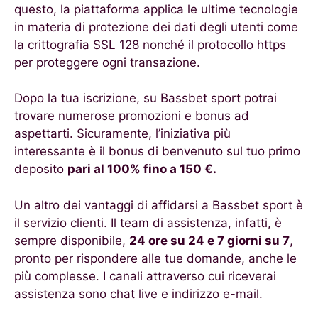
questo, la piattaforma applica le ultime tecnologie
in materia di protezione dei dati degli utenti come
la crittografia SSL 128 nonché il protocollo https
per proteggere ogni transazione.
Dopo la tua iscrizione, su Bassbet sport potrai
trovare numerose promozioni e bonus ad
aspettarti. Sicuramente, l’iniziativa più
interessante è il bonus di benvenuto sul tuo primo
deposito
pari al 100% fino a 150 €.
Un altro dei vantaggi di affidarsi a Bassbet sport è
il servizio clienti. Il team di assistenza, infatti, è
sempre disponibile,
24 ore su 24 e 7 giorni su 7
,
pronto per rispondere alle tue domande, anche le
più complesse. I canali attraverso cui riceverai
assistenza sono chat live e indirizzo e-mail.