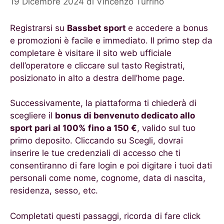
19 Dicembre 2024
di
Vincenzo Turrino
Registrarsi su
Bassbet sport
e accedere a bonus
e promozioni è facile e immediato. Il primo step da
completare è visitare il sito web ufficiale
dell’operatore e cliccare sul tasto Registrati,
posizionato in alto a destra dell’home page.
Successivamente, la piattaforma ti chiederà di
scegliere il
bonus di benvenuto dedicato allo
sport pari al 100% fino a 150 €
, valido sul tuo
primo deposito. Cliccando su Scegli, dovrai
inserire le tue credenziali di accesso che ti
consentiranno di fare login e poi digitare i tuoi dati
personali come nome, cognome, data di nascita,
residenza, sesso, etc.
Completati questi passaggi, ricorda di fare click