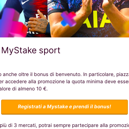
 MyStake sport
anche oltre il bonus di benvenuto. In particolare, p
Per accedere alla promozione la quota minima deve esser
lore di almeno 10 €.
Registrati a Mystake e prendi il bonus!
ù di 3 mercati, potrai sempre partecipare alla promozi