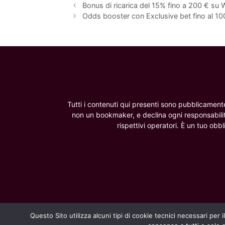
Bonus di ricarica del 15% fino a 200 € su 
Odds booster con Exclusive bet fino al 1
Tutti i contenuti qui presenti sono pubblicamente
non un bookmaker, e declina ogni responsabilità d
rispettivi operatori. È un tuo obb
Questo Sito utilizza alcuni tipi di cookie tecnici necessari per