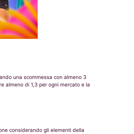
iazzando una scommessa con almeno 3
e almeno di 1,3 per ogni mercato e la
one considerando gli elementi della