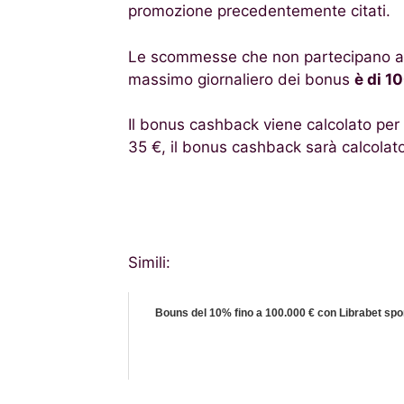
promozione precedentemente citati.
Le scommesse che non partecipano alla
massimo giornaliero dei bonus
è di 1
Il bonus cashback viene calcolato pe
35 €, il bonus cashback sarà calcola
Simili:
Bouns del 10% fino a 100.000 € con Librabet spo