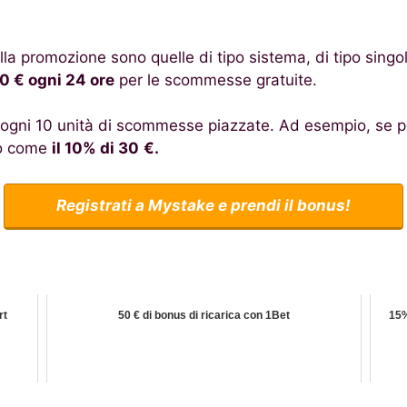
 promozione sono quelle di tipo sistema, di tipo singolo
00 € ogni 24 ore
per le scommesse gratuite.
r ogni 10 unità di scommesse piazzate. Ad esempio, se 
to come
il 10% di 30
€.
Registrati a Mystake e prendi il bonus!
rt
50 € di bonus di ricarica con 1Bet
15%