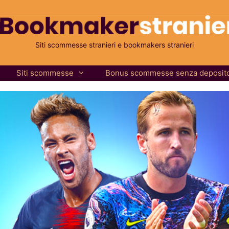
Siti scommesse stranieri e bookmakers stranieri
Siti scommesse
Bonus scommesse senza deposito s