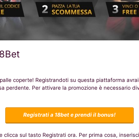
18Bet
palle coperte! Registrandoti su questa piattaforma avr
 perdente. Per attivare la promozione è necessario di
Registrati a 18bet e prendi il bonus!
e clicca sul tasto Registrati ora. Per prima cosa, inserisc