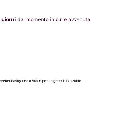
 giorni
dal momento in cui è avvenuta
reebet Betify fino a 500 € per il fighter UFC Rakic