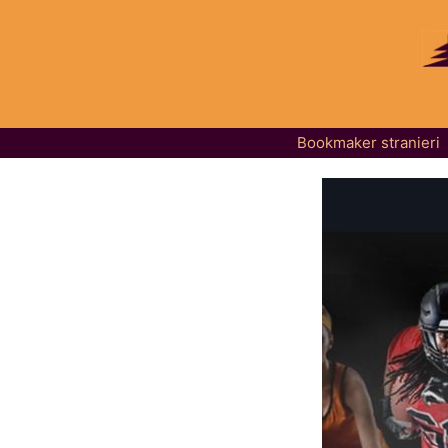
Vai
al
contenuto
Bookmaker stranieri